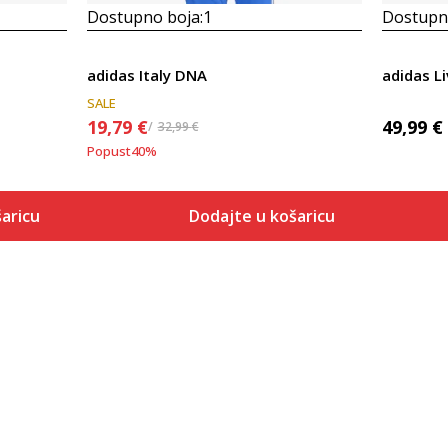
Dostupno boja:
1
Dostupno
adidas Italy DNA
adidas L
SALE
19,79
€
49,99
€
32,99
€
Popust
40
%
aricu
Dodajte u košaricu
Veličina
 košaricu
Dodaj u košaricu
XS
S
M
L