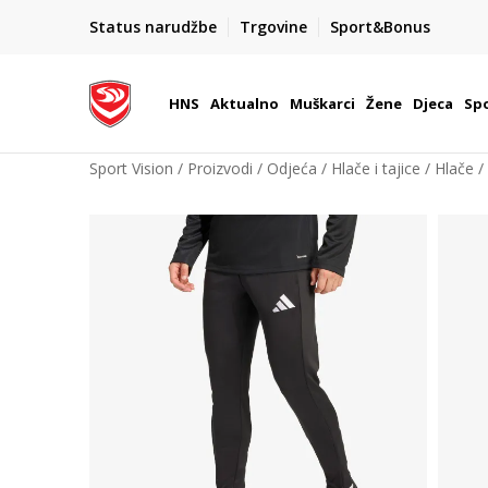
BOX NOW
Status narudžbe
Trgovine
Sport&Bonus
Dostava 1,50 €
| Više od 800 paketomata u Hrvatsko
HNS
Aktualno
Muškarci
Žene
Djeca
Spo
Sport Vision
Proizvodi
Odjeća
Hlače i tajice
Hlače