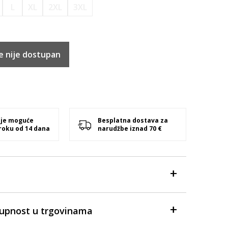
L
XL
2XL
3XL
e nije dostupan
 je moguće
Besplatna dostava za
 roku od 14 dana
narudžbe iznad 70 €
tupnost u trgovinama