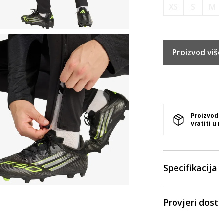
XS
S
M
Proizvod viš
Proizvod
vratiti u
Specifikacija
Provjeri dos