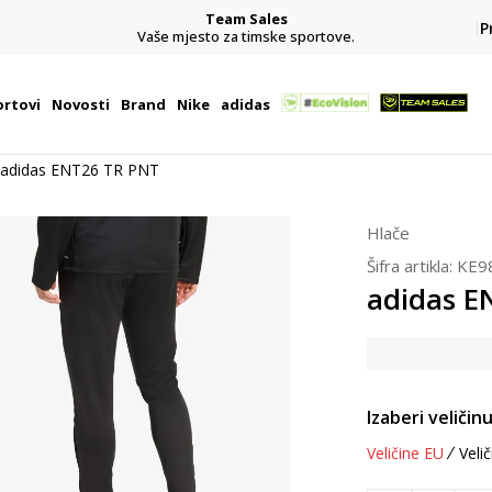
Team Sales
P
j
Vaše mjesto za timske sportove.
rtovi
Novosti
Brand
Nike
adidas
adidas ENT26 TR PNT
Hlače
Šifra artikla:
KE9
adidas E
Izaberi veličinu
Veličine EU
Velič