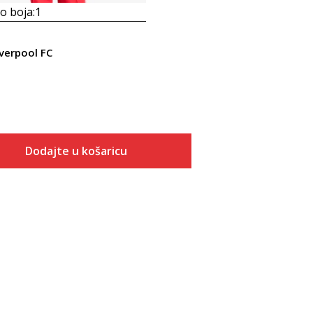
 boja:
1
iverpool FC
Dodajte u košaricu
Veličina
Dodaj u košaricu
XS
S
M
L