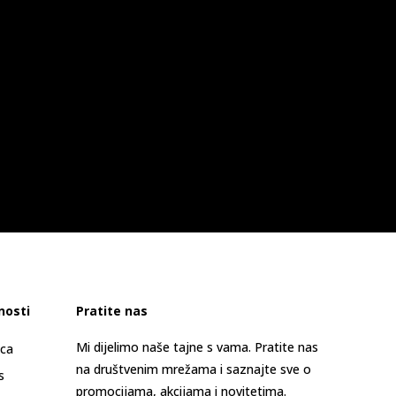
nosti
Pratite nas
Mi dijelimo naše tajne s vama. Pratite nas
ica
na društvenim mrežama i saznajte sve o
s
promocijama, akcijama i novitetima.