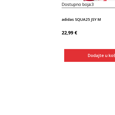
Dostupno boja:
3
adidas SQUA25 JSY M
22,99
€
Dodajte u koš
Veličina
Dodaj u
2XLT
2XT2
2XT3
3XLT