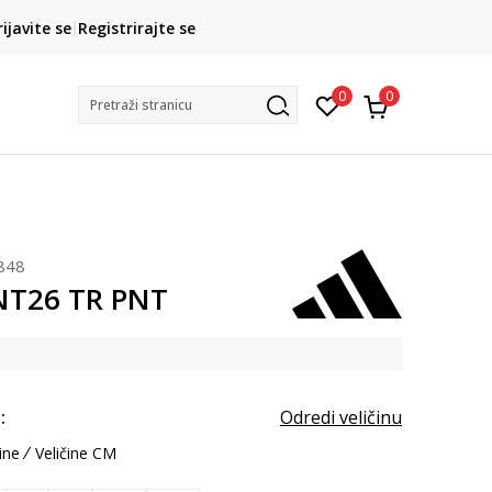
CLICK& COLLECT
rijavite se
Registrirajte se
besplatno preuzimanje u trgovini
0
0
Pretraži stranicu
848
NT26 TR PNT
:
Odredi veličinu
ine
Veličine CM