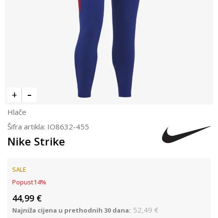
Hlače
Šifra artikla:
IO8632-455
Nike Strike
SALE
Popust
14
%
44,99
€
52,49
€
Najniža cijena u prethodnih 30 dana: