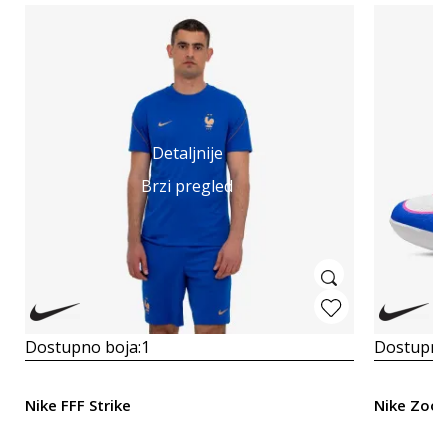
Detaljnije
Brzi pregled
Dostupno boja:
1
Dostupno
Nike FFF Strike
Nike Zoo