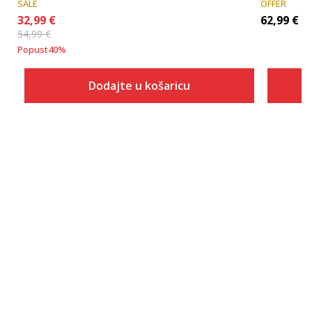
SALE
OFFER
32,99
€
62,99
€
54,99
€
Popust
40
%
Dodajte u košaricu
Veličina
Dodaj u košaricu
S
M
L
XL
2XL