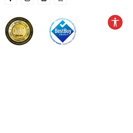
Hrvatska
Promijenite
Nastojimo biti što precizniji u opisu proizvoda, prikazu slika i samih
cijena, ali ne možemo garantirati da su sve informacije kompletne i bez