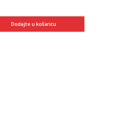
Dodajte u košaricu
Veličina
Dodaj u košaricu
7
7.5
8
8.5
9
9.5