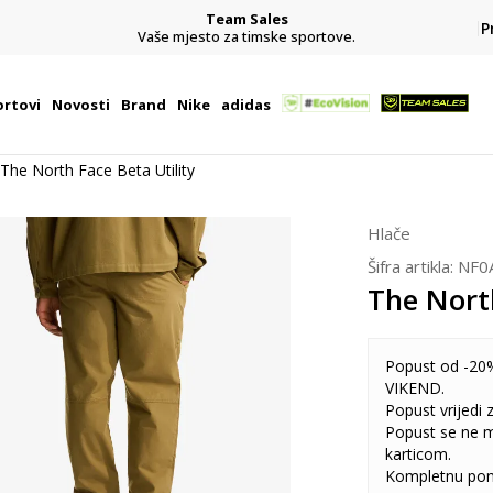
Team Sales
P
j
Vaše mjesto za timske sportove.
rtovi
Novosti
Brand
Nike
adidas
The North Face Beta Utility
Hlače
Šifra artikla:
NF0
The North
Popust od -20%
VIKEND.
Popust vrijedi
Popust se ne 
karticom.
Kompletnu pon