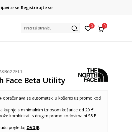
CLICK& COLLECT
rijavite se
Registrirajte se
besplatno preuzimanje u trgovini
0
0
Pretraži stranicu
A8B622EL1
 Face Beta Utility
 obračunava se automatski u košarici uz promo kod
 za kupnje s minimalnim iznosom košarice od 20 €.
može kombinirati s drugim promo kodovima ni S&B
udu pogledaj
OVDJE
.