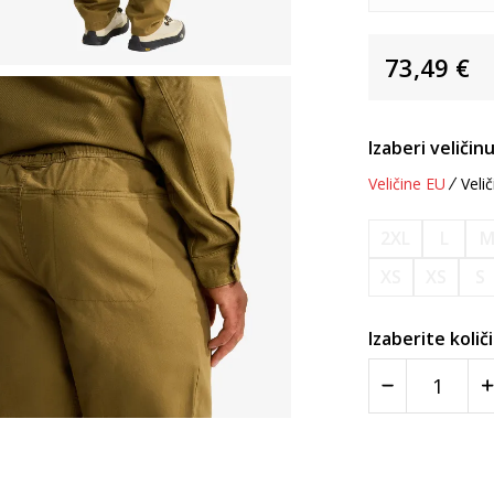
73,49
€
Izaberi veličinu
Veličine EU
Velič
2XL
L
XS
XS
S
Izaberite količ