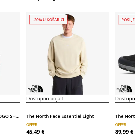
-20% U KOŠARICI
POSLJE
Dostupno boja:
1
Dostupno
The North Face M BITMAP LOGO SHORT SLEEVES TEE-GRAPHIC
The North Face Essential Light
The Nort
OFFER
OFFER
45,49
€
89,99
€