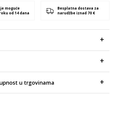
 je moguće
Besplatna dostava za
 roku od 14 dana
narudžbe iznad 70 €
tupnost u trgovinama