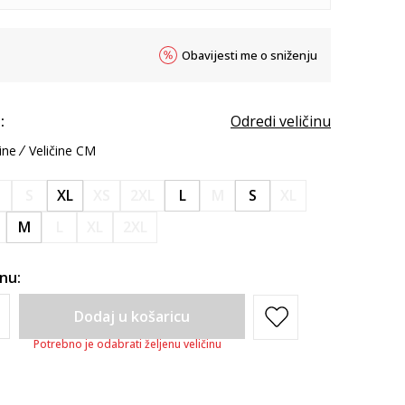
Obavijesti me o sniženju
:
Odredi veličinu
ine
Veličine CM
M
S
XL
XS
2XL
L
M
S
XL
M
L
XL
2XL
inu:
Dodaj u košaricu
Potrebno je odabrati željenu veličinu