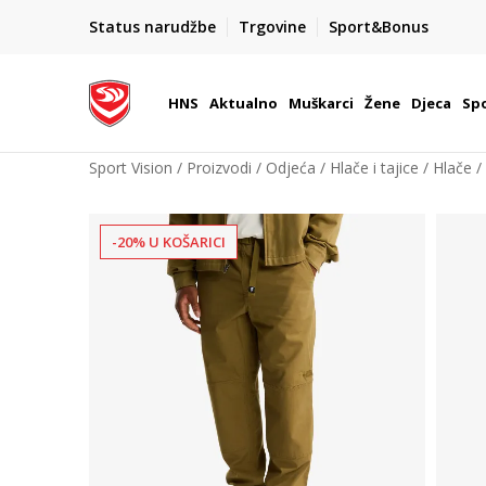
BOX NOW
Status narudžbe
Trgovine
Sport&Bonus
Dostava 1,50 €
| Više od 800 paketomata u Hrvatsko
HNS
Aktualno
Muškarci
Žene
Djeca
Spo
Sport Vision
Proizvodi
Odjeća
Hlače i tajice
Hlače
-20% U KOŠARICI