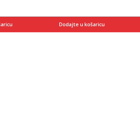
aricu
Dodajte u košaricu
Veličina
 košaricu
Dodaj u košaricu
2XS
XS
S
M
L
XL