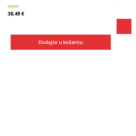
OFFER
38,49
€
Dodajte u košaricu
Veličina
Dodaj u košaricu
7.5
8
8.5
9
9.5