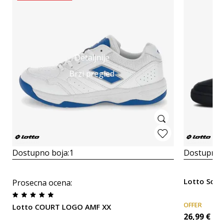
Detaljnije
Brzi pregled
Dostupno boja:
1
Dostupno
Lotto Sot
Prosecna ocena
:
OFFER
Lotto COURT LOGO AMF XX
26,99
€