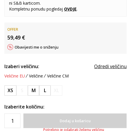
ni S&B karticom.
Kompletnu ponudu pogledaj
OVDJE
.
OFFER
59,49
€
Obavijesti me o sniženju
Izaberi veličinu:
Odredi veličinu
Veličine EU
Veličine
Veličine CM
XS
S
M
L
XL
Izaberite količinu:
Dodaj u košaricu
Potrebno je odabrati željenu veličinu