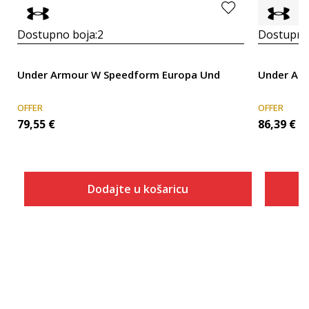
Dostupno boja:
2
Dostupno
Under Armour W Speedform Europa Und
Under Arm
OFFER
OFFER
79,55
€
86,39
€
Dodajte u košaricu
Veličina
Dodaj u košaricu
ONESZ
5
5.5