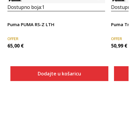
Dostupno boja:
1
Dostupno
Puma PUMA RS-Z LTH
Puma Trini
OFFER
OFFER
65,00
€
50,99
€
Dodajte u košaricu
Veličina
Dodaj u košaricu
40
40.5
41