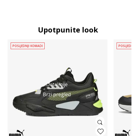
Upotpunite look
POSLJEDNJI KOMADI
POSLJEDNJ
Detaljnije
Brzi pregled