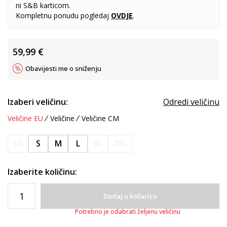
ni S&B karticom.
Kompletnu ponudu pogledaj
OVDJE
.
59,99
€
Obavijesti me o sniženju
Izaberi veličinu:
Odredi veličinu
Veličine EU
Veličine
Veličine CM
XS
S
M
L
XL
2XL
Izaberite količinu:
Dodaj u košaricu
Potrebno je odabrati željenu veličinu