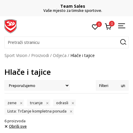
Team Sales
Vaše mjesto za timske sportove.
0
0
Pretraži stranicu
Sport Vision
Proizvodi
Odjeća
Hlače i tajice
Hlače i tajice
Filteri
zene
trcanje
odrasli
Lista: Trčanje kompletna ponuda
6
proizvoda
Obriši sve