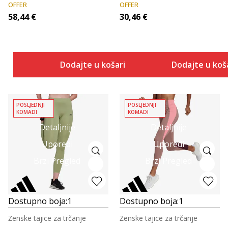
OFFER
OFFER
58,44
€
30,46
€
Dodajte u košaricu
Dodajte u koš
POSLJEDNJI
POSLJEDNJI
KOMADI
KOMADI
Detaljnije
Detaljnije
Uporedi
Uporedi
Brzi Pregled
Brzi Pregled
Dostupno boja:
1
Dostupno boja:
1
Ženske tajice za trčanje
Ženske tajice za trčanje