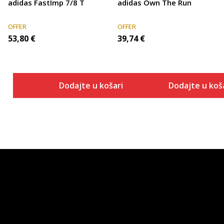
adidas FastImp 7/8 T
adidas Own The Run
OFFER
OFFER
53,80
€
39,74
€
Dodajte u košaricu
Dodajte u koš