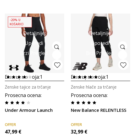
-20% U
KOŠARICI
Detaljnije
Detaljnije
Uporedi
Uporedi
Brzi Pregled
Brzi Pregled
Dostupno boja:
1
Dostupno boja:
1
Ženske tajice za trčanje
Ženske hlače za trčanje
Prosecna ocena
:
Prosecna ocena
:
Under Armour Launch
New Balance RELENTLESS
OFFER
OFFER
47,99
€
32,99
€