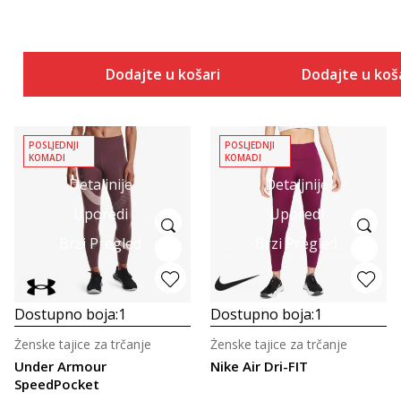
Dodajte u košaricu
Dodajte u koš
POSLJEDNJI
POSLJEDNJI
KOMADI
KOMADI
Detaljnije
Detaljnije
Uporedi
Uporedi
Brzi Pregled
Brzi Pregled
Dostupno boja:
1
Dostupno boja:
1
Ženske tajice za trčanje
Ženske tajice za trčanje
Under Armour
Nike Air Dri-FIT
SpeedPocket