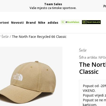
Team Sales
P
j
Vaše mjesto za timske sportove.
rtovi
Novosti
Brand
Nike
adidas
Šešir
The North Face Recycled 66 Classic
Šešir
Šifra artikla:
NF0
The Nort
Classic
Popust od -20%
VIKEND.
Popust vrijedi
Popust se ne 
karticom.