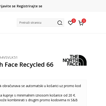
CLICK& COLLECT
rijavite se
Registrirajte se
besplatno preuzimanje u trgovini
0
0
Pretraži stranicu
A4VSVLK51
h Face Recycled 66
 obračunava se automatski u košarici uz promo kod
 za kupnje s minimalnim iznosom košarice od 20 €.
može kombinirati s drugim promo kodovima ni S&B