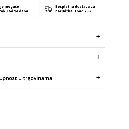
 je moguće
Besplatna dostava za
 roku od 14 dana
narudžbe iznad 70 €
tupnost u trgovinama