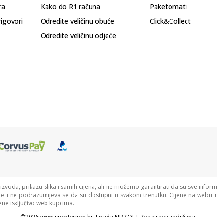
ra
Kako do R1 računa
Paketomati
rigovori
Odredite veličinu obuće
Click&Collect
Odredite veličinu odjeće
oizvoda, prikazu slika i samih cijena, ali ne možemo garantirati da su sve informa
de i ne podrazumijeva se da su dostupni u svakom trenutku. Cijene na webu n
ne isključivo web kupcima.
©2026
www.sportvision.hr
, Izrada
NB SOFT
. Sva prava zadržana.