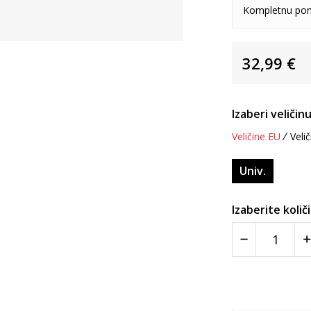
Kompletnu pon
32,99
€
Izaberi veličinu
Veličine EU
Velič
Univ.
Izaberite količ