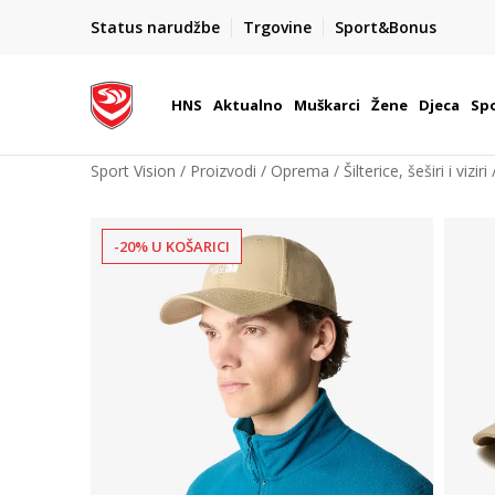
BOX NOW
Status narudžbe
Trgovine
Sport&Bonus
Dostava 1,50 €
| Više od 800 paketomata u Hrvatsko
HNS
Aktualno
Muškarci
Žene
Djeca
Spo
Sport Vision
Proizvodi
Oprema
Šilterice, šeširi i viziri
-20% U KOŠARICI