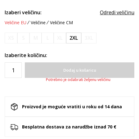
Izaberi veličinu:
Odredi veličinu
Veličine EU
Veličine
Veličine CM
XS
S
M
L
XL
2XL
3XL
Izaberite količinu:
Dodaj u košaricu
Potrebno je odabrati željenu veličinu
Proizvod je moguće vratiti u roku od 14 dana
Besplatna dostava za narudžbe iznad 70 €