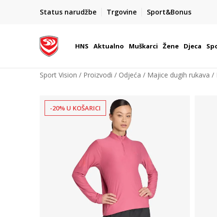
BOX NOW
Status narudžbe
Trgovine
Sport&Bonus
Dostava 1,50 €
| Više od 800 paketomata u Hrvatsko
HNS
Aktualno
Muškarci
Žene
Djeca
Spo
Sport Vision
Proizvodi
Odjeća
Majice dugih rukava
-20% U KOŠARICI