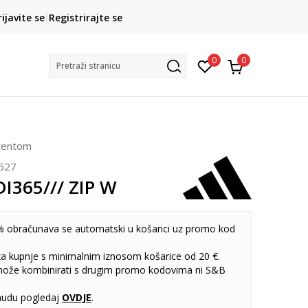
CLICK& COLLECT
rijavite se
Registrirajte se
besplatno preuzimanje u trgovini
0
0
Pretraži stranicu
atentom
527
DI365/// ZIP W
 obračunava se automatski u košarici uz promo kod
 za kupnje s minimalnim iznosom košarice od 20 €.
može kombinirati s drugim promo kodovima ni S&B
udu pogledaj
OVDJE
.