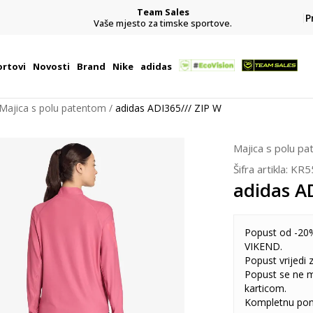
Team Sales
P
j
Vaše mjesto za timske sportove.
rtovi
Novosti
Brand
Nike
adidas
Majica s polu patentom
adidas ADI365/// ZIP W
Majica s polu p
Šifra artikla:
KR5
adidas A
Popust od -20%
VIKEND.
Popust vrijedi
Popust se ne 
karticom.
Kompletnu pon