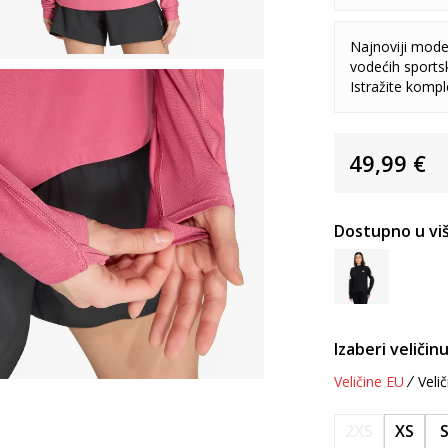
Najnoviji model
vodećih sports
Istražite komp
49,99
€
Dostupno u viš
Izaberi veličinu
Veličine EU
Velič
2XS
XS