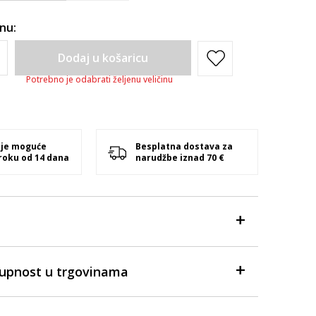
inu:
Dodaj u košaricu
Potrebno je odabrati željenu veličinu
 je moguće
Besplatna dostava za
 roku od 14 dana
narudžbe iznad 70 €
tupnost u trgovinama