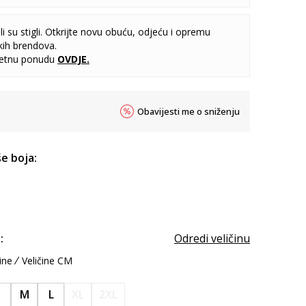
i su stigli. Otkrijte novu obuću, odjeću i opremu
kih brendova.
letnu ponudu
OVDJE
.
Obavijesti me o sniženju
e boja:
:
Odredi veličinu
ine
Veličine CM
S
M
L
XL
2XL