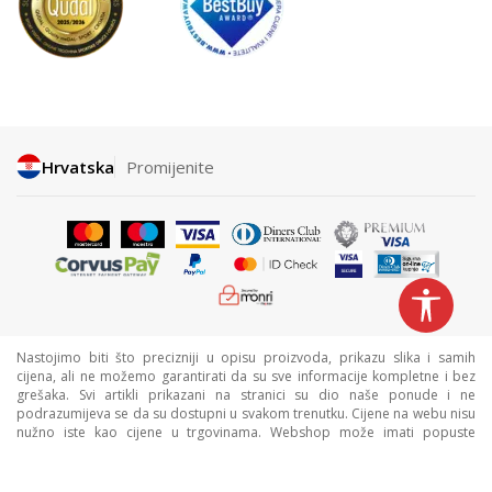
Hrvatska
Promijenite
Nastojimo biti što precizniji u opisu proizvoda, prikazu slika i samih
cijena, ali ne možemo garantirati da su sve informacije kompletne i bez
grešaka. Svi artikli prikazani na stranici su dio naše ponude i ne
podrazumijeva se da su dostupni u svakom trenutku. Cijene na webu nisu
nužno iste kao cijene u trgovinama. Webshop može imati popuste
namijenjene isključivo web kupcima.
©2026
www.sportvision.hr
, Izrada
NB SOFT
. Sva prava zadržana.