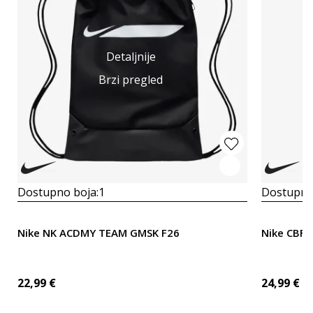
Detaljnije
Brzi pregled
Dostupno boja:
1
Dostupno
Nike NK ACDMY TEAM GMSK F26
Nike CBF
22,99
€
24,99
€