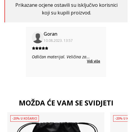
Prikazane ocjene ostavili su isključivo korisnici
koji su kupili proizvod.
Goran
10.08.2023. 13:57
Odličan materijal. Veličina za
...
Vidi više
MOŽDA ĆE VAM SE SVIDJETI
-20% U KOŠARICI
-20% U KOŠ