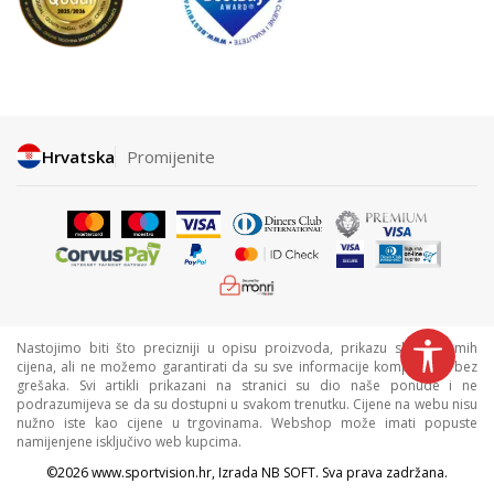
Hrvatska
Promijenite
Nastojimo biti što precizniji u opisu proizvoda, prikazu slika i samih
cijena, ali ne možemo garantirati da su sve informacije kompletne i bez
grešaka. Svi artikli prikazani na stranici su dio naše ponude i ne
podrazumijeva se da su dostupni u svakom trenutku. Cijene na webu nisu
nužno iste kao cijene u trgovinama. Webshop može imati popuste
namijenjene isključivo web kupcima.
©2026
www.sportvision.hr
, Izrada
NB SOFT
. Sva prava zadržana.