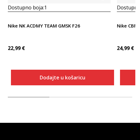
Dostupno boja:
1
Dostupno
Nike NK ACDMY TEAM GMSK F26
Nike CBF
22,99
€
24,99
€
Dodajte u košaricu