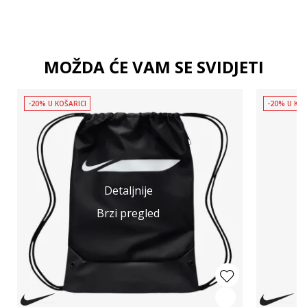
MOŽDA ĆE VAM SE SVIDJETI
-20% U KOŠARICI
-20% U KOŠ
Detaljnije
Brzi pregled