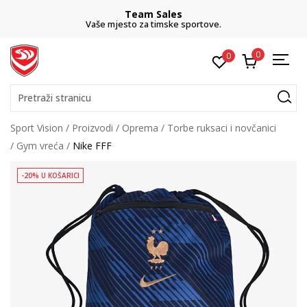
Team Sales
Vaše mjesto za timske sportove.
0
0
Pretraži stranicu
Sport Vision
Proizvodi
Oprema
Torbe ruksaci i novčanici
Gym vreća
Nike FFF
-20% U KOŠARICI