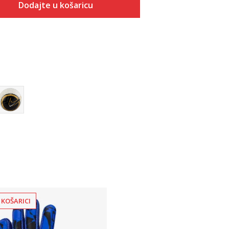
Dodajte u košaricu
Veličina
Dodaj u košaricu
4
5
 KOŠARICI