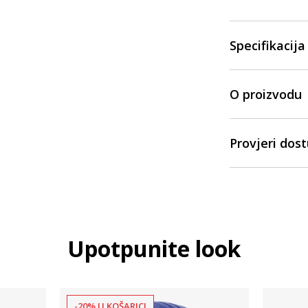
Specifikacija
O proizvodu
Provjeri dos
Upotpunite look
-20% U KOŠARICI