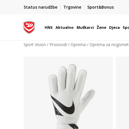
BOX NOW
Status narudžbe
Trgovine
Sport&Bonus
Dostava 1,50 €
| Više od 800 paketomata u Hrvatsko
HNS
Aktualno
Muškarci
Žene
Djeca
Spo
Sport Vision
Proizvodi
Oprema
Oprema za nogomet