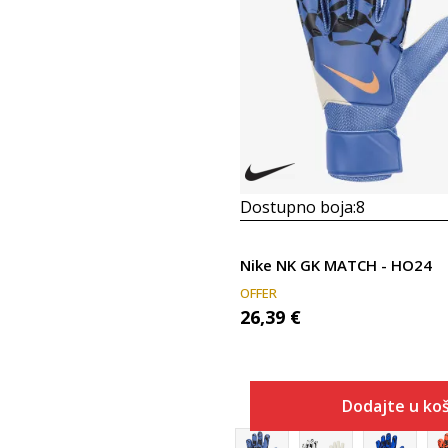
Dostupno boja:
8
Nike NK GK MATCH - HO24
OFFER
26,39
€
Dodajte u koš