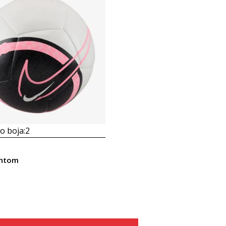
 boja:
2
antom