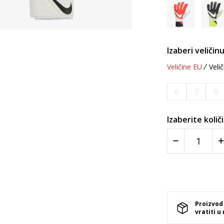
Izaberi veličinu
Veličine EU
Velič
6
7
8
Izaberite količ
Proizvod
vratiti u