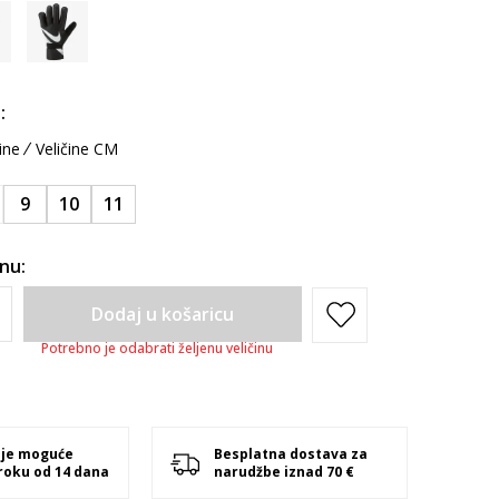
:
ine
Veličine CM
9
10
11
inu:
Dodaj u košaricu
Potrebno je odabrati željenu veličinu
 je moguće
Besplatna dostava za
 roku od 14 dana
narudžbe iznad 70 €