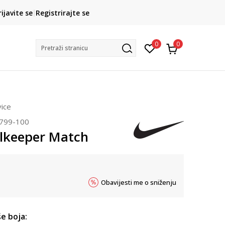
CLICK& COLLECT
rijavite se
Registrirajte se
besplatno preuzimanje u trgovini
0
0
Pretraži stranicu
ice
799-100
lkeeper Match
Obavijesti me o sniženju
e boja: