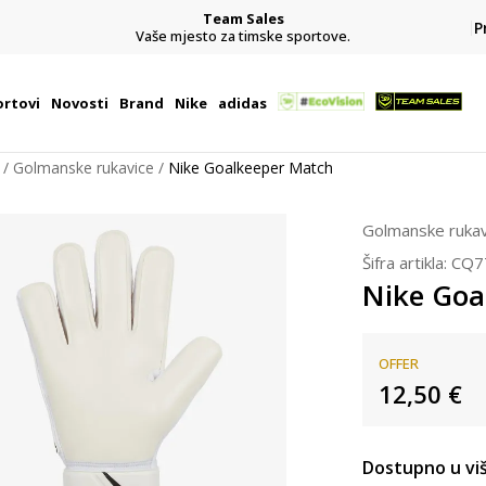
Team Sales
P
j
Vaše mjesto za timske sportove.
rtovi
Novosti
Brand
Nike
adidas
Golmanske rukavice
Nike Goalkeeper Match
Golmanske rukav
Šifra artikla:
CQ7
Nike Goa
OFFER
12,50
€
Dostupno u viš