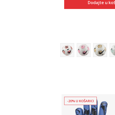
Dodajte u koš
Veličina
Dodaj u
4
5
-20% U KOŠARICI