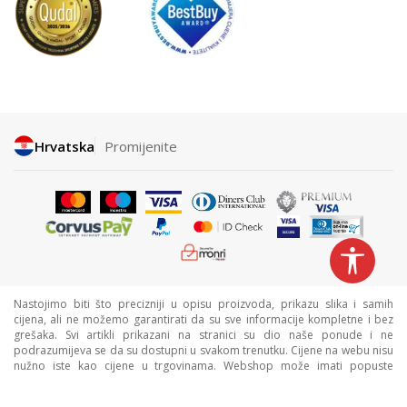
Hrvatska
Promijenite
Nastojimo biti što precizniji u opisu proizvoda, prikazu slika i samih
cijena, ali ne možemo garantirati da su sve informacije kompletne i bez
grešaka. Svi artikli prikazani na stranici su dio naše ponude i ne
podrazumijeva se da su dostupni u svakom trenutku. Cijene na webu nisu
nužno iste kao cijene u trgovinama. Webshop može imati popuste
namijenjene isključivo web kupcima.
©2026
www.sportvision.hr
, Izrada
NB SOFT
. Sva prava zadržana.