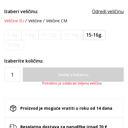
Izaberi veličinu:
Odredi veličinu
Veličine EU
Veličine
Veličine CM
5-6g.
7-8g.
11-12g.
13-14g.
15-16g.
9-10g.
Izaberite količinu:
Dodaj u košaricu
Potrebno je odabrati željenu veličinu
Proizvod je moguće vratiti u roku od 14 dana
Besplatna dostava za narudžbe iznad 70 €