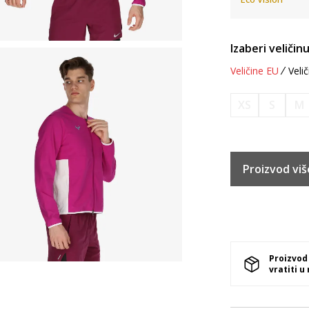
Izaberi veličinu
Veličine EU
Velič
XS
S
M
Proizvod viš
Proizvod
vratiti u