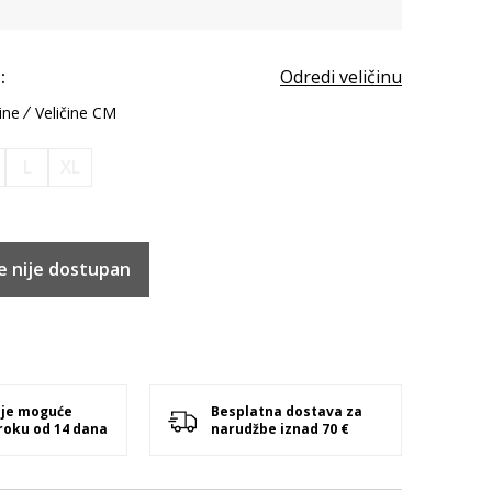
:
Odredi veličinu
ine
Veličine CM
L
XL
e nije dostupan
 je moguće
Besplatna dostava za
 roku od 14 dana
narudžbe iznad 70 €