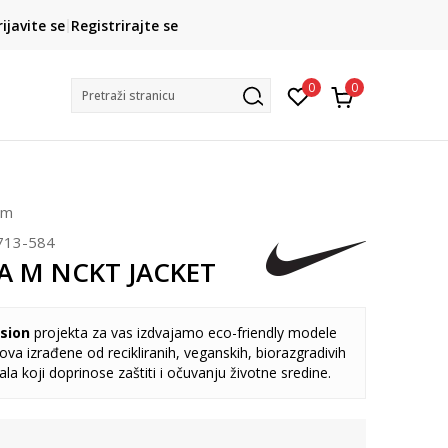
Kako do R1 računa?
rijavite se
Registrirajte se
Saznajte više
Postani član pr
0
0
Pretraži stranicu
om
713-584
FA M NCKT JACKET
sion
projekta za vas izdvajamo eco-friendly modele
va izrađene od recikliranih, veganskih, biorazgradivih
jala koji doprinose zaštiti i očuvanju životne sredine.