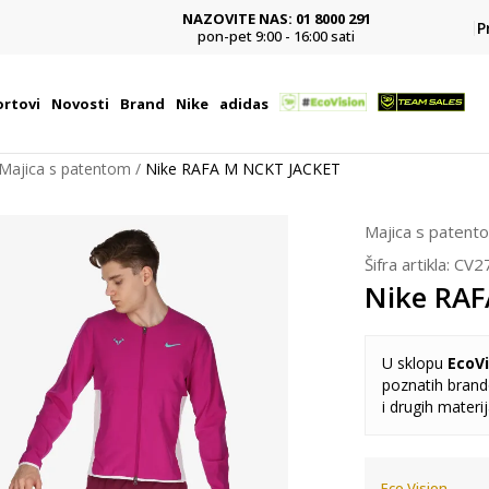
NAZOVITE NAS: 01 8000 291
P
pon-pet 9:00 - 16:00 sati
rtovi
Novosti
Brand
Nike
adidas
Majica s patentom
Nike RAFA M NCKT JACKET
Majica s patent
Šifra artikla:
CV2
Nike RA
U sklopu
EcoVi
poznatih brando
i drugih materi
Eco Vision