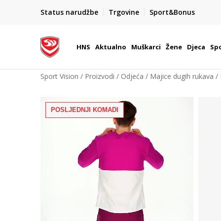
KORISNIČKA SLUŽBA
Status narudžbe
Trgovine
Sport&Bonus
kontaktirajte nas brzo i jednostavno
HNS
Aktualno
Muškarci
Žene
Djeca
Spo
Sport Vision
Proizvodi
Odjeća
Majice dugih rukava
POSLJEDNJI KOMADI