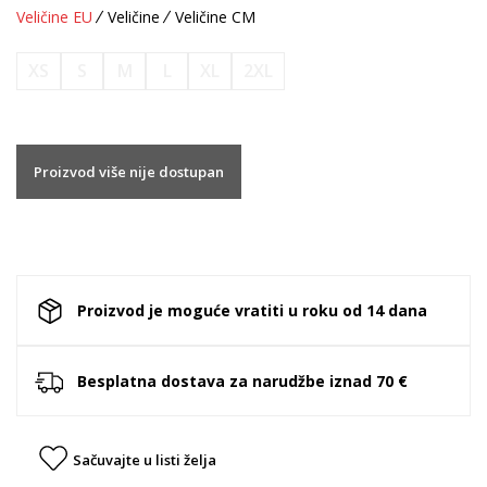
Veličine EU
Veličine
Veličine CM
XS
S
M
L
XL
2XL
Proizvod više nije dostupan
Proizvod je moguće vratiti u roku od 14 dana
Besplatna dostava za narudžbe iznad 70 €
Sačuvajte u listi želja