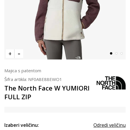
Majica s patentom
Šifra artikla:
NF0A8E88EWO1
The North Face W YUMIORI
FULL ZIP
Izaberi veličinu:
Odredi veličinu