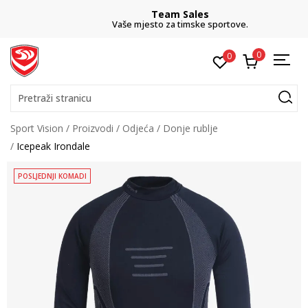
Team Sales
Vaše mjesto za timske sportove.
0
0
Pretraži stranicu
Sport Vision
Proizvodi
Odjeća
Donje rublje
Icepeak Irondale
POSLJEDNJI KOMADI