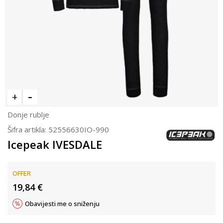
Donje rublje
Šifra artikla:
52556630IO-990
Icepeak IVESDALE
OFFER
19,84
€
Obavijesti me o sniženju