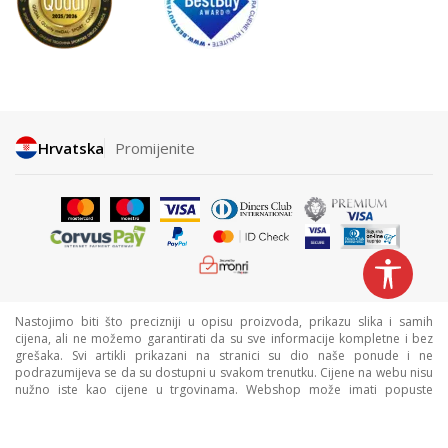
Hrvatska
Promijenite
Nastojimo biti što precizniji u opisu proizvoda, prikazu slika i samih
cijena, ali ne možemo garantirati da su sve informacije kompletne i bez
grešaka. Svi artikli prikazani na stranici su dio naše ponude i ne
podrazumijeva se da su dostupni u svakom trenutku. Cijene na webu nisu
nužno iste kao cijene u trgovinama. Webshop može imati popuste
namijenjene isključivo web kupcima.
©2026
www.sportvision.hr
, Izrada
NB SOFT
. Sva prava zadržana.