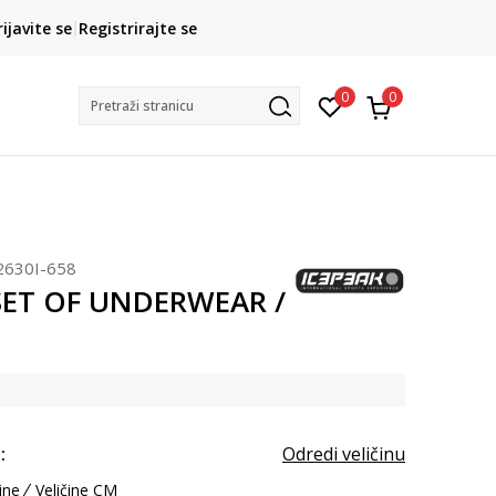
CLICK& COLLECT
rijavite se
Registrirajte se
besplatno preuzimanje u trgovini
0
0
Pretraži stranicu
2630I-658
 SET OF UNDERWEAR /
:
Odredi veličinu
ine
Veličine CM