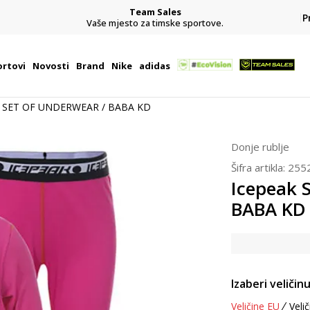
Team Sales
P
j
Vaše mjesto za timske sportove.
rtovi
Novosti
Brand
Nike
adidas
k SET OF UNDERWEAR / BABA KD
Donje rublje
Šifra artikla:
255
Icepeak
BABA KD
Izaberi veličinu
Veličine EU
Velič