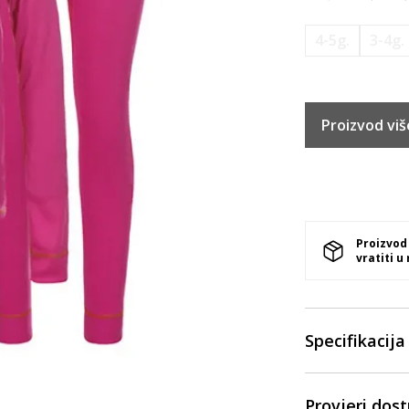
4-5g.
3-4g.
Proizvod viš
Proizvod
vratiti u
Specifikacija
Provjeri dos