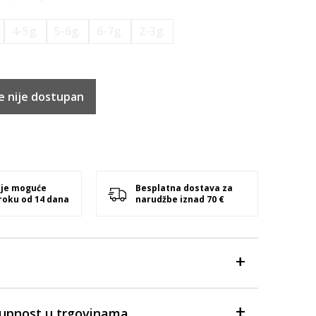
4-5g.
5-6g.
6-7g.
2-3g.
e nije dostupan
 je moguće
Besplatna dostava za
 roku od 14 dana
narudžbe iznad 70 €
tupnost u trgovinama