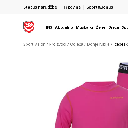
BOX NOW
Status narudžbe
Trgovine
Sport&Bonus
Dostava 1,50 €
| Više od 800 paketomata u Hrvatsko
HNS
Aktualno
Muškarci
Žene
Djeca
Spo
Sport Vision
Proizvodi
Odjeća
Donje rublje
Icepea