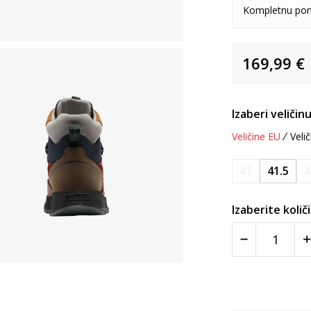
Kompletnu pon
169,99
€
Izaberi veličinu
Veličine EU
Velič
41
41.5
4
Izaberite količ