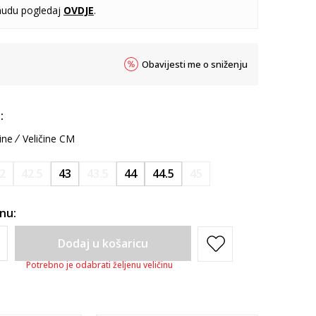
udu pogledaj
OVDJE
.
Obavijesti me o sniženju
:
ine
Veličine CM
2
42.5
43
43.5
44
44.5
45
inu:
Dodaj u košaricu
Potrebno je odabrati željenu veličinu