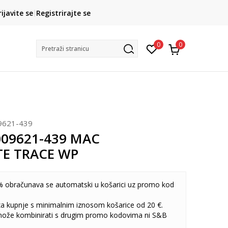
CLICK& COLLECT
rijavite se
Registrirajte se
besplatno preuzimanje u trgovini
0
0
Pretraži stranicu
9621-439
009621-439 MAC
TE TRACE WP
 obračunava se automatski u košarici uz promo kod
 za kupnje s minimalnim iznosom košarice od 20 €.
može kombinirati s drugim promo kodovima ni S&B