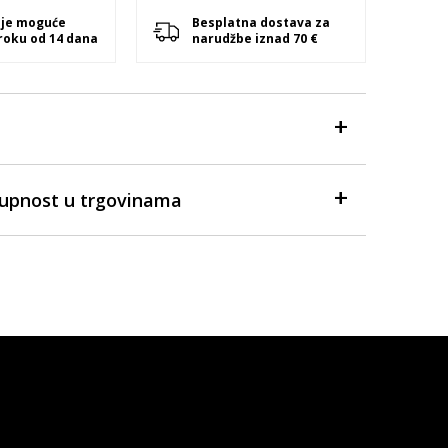
 je moguće
Besplatna dostava za
 roku od 14 dana
narudžbe iznad 70 €
tupnost u trgovinama