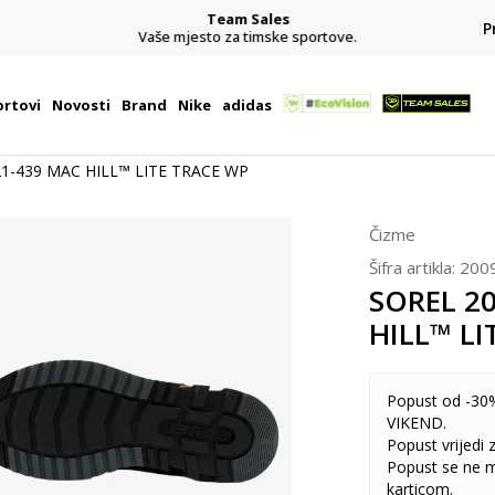
Team Sales
P
j
Vaše mjesto za timske sportove.
rtovi
Novosti
Brand
Nike
adidas
1-439 MAC HILL™ LITE TRACE WP
Čizme
Šifra artikla:
200
SOREL 2
HILL™ LI
Popust od -30%
VIKEND.
Popust vrijedi
Popust se ne 
karticom.