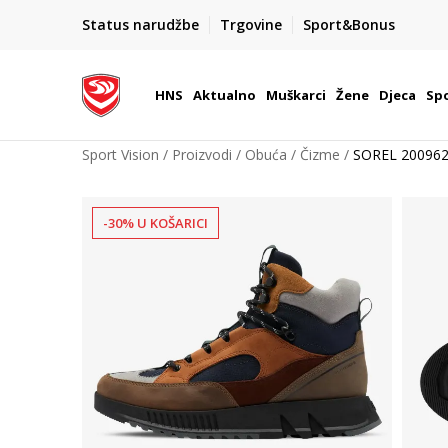
BOX NOW
Status narudžbe
Trgovine
Sport&Bonus
Dostava 1,50 €
| Više od 800 paketomata u Hrvatsko
HNS
Aktualno
Muškarci
Žene
Djeca
Spo
Sport Vision
Proizvodi
Obuća
Čizme
SOREL 200962
-30% U KOŠARICI