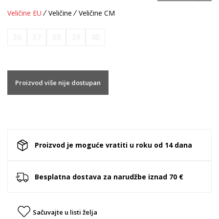
Veličine EU
Veličine
Veličine CM
36
37
38
39
40
Proizvod više nije dostupan
Proizvod je moguće vratiti u roku od 14 dana
Besplatna dostava za narudžbe iznad 70 €
Sačuvajte u listi želja