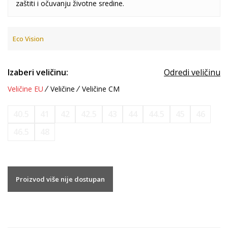
zaštiti i očuvanju životne sredine.
Eco Vision
Izaberi veličinu:
Odredi veličinu
Veličine EU
Veličine
Veličine CM
40.5
41
42
42.5
43
44
44.5
45
46
46.5
48
Proizvod više nije dostupan