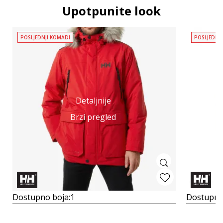
Upotpunite look
POSLJEDNJI KOMADI
POSLJEDNJ
Detaljnije
Brzi pregled
Dostupno boja:
1
Dostupno