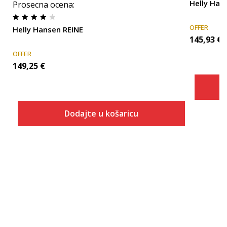
Helly Ha
Prosecna ocena
:
OFFER
Helly Hansen REINE
145,93
€
OFFER
149,25
€
Dodajte u košaricu
Veličina
Dodaj u košaricu
S
M
L