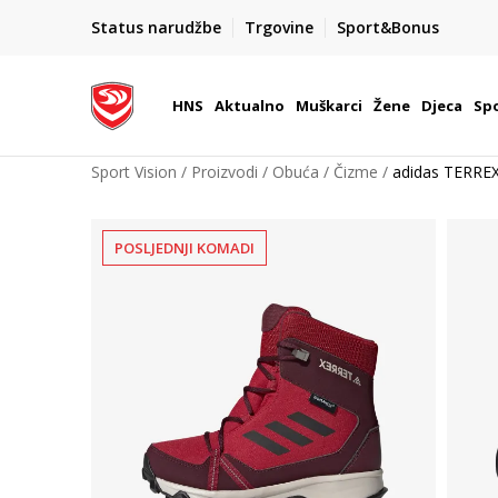
BOX NOW
Status narudžbe
Trgovine
Sport&Bonus
Dostava 1,50 €
| Više od 800 paketomata u Hrvatsko
HNS
Aktualno
Muškarci
Žene
Djeca
Spo
Sport Vision
Proizvodi
Obuća
Čizme
adidas TERRE
POSLJEDNJI KOMADI