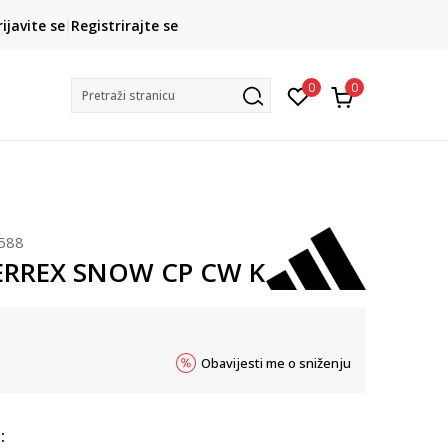
CLICK& COLLECT
rijavite se
Registrirajte se
besplatno preuzimanje u trgovini
0
0
Pretraži stranicu
588
TERREX SNOW CP CW K
Obavijesti me o sniženju
: