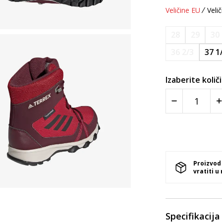
Veličine EU
Velič
28
29
30
36 2/3
37 1
Izaberite količ
Proizvod
vratiti u
Specifikacija