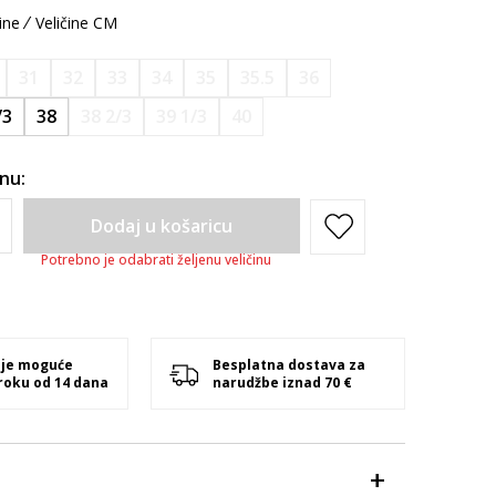
ine
Veličine CM
31
32
33
34
35
35.5
36
/3
38
38 2/3
39 1/3
40
inu:
Dodaj u košaricu
Potrebno je odabrati željenu veličinu
 je moguće
Besplatna dostava za
 roku od 14 dana
narudžbe iznad 70 €