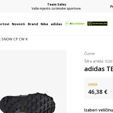
Team Sales
P
j
Vaše mjesto za timske sportove.
rtovi
Novosti
Brand
Nike
adidas
X SNOW CP CW K
Čizme
Šifra artikla:
G26
adidas 
OFFER
46,38
€
Izaberi veličinu