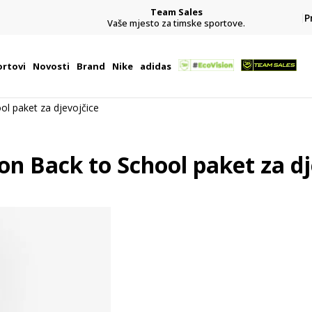
Team Sales
P
j
Vaše mjesto za timske sportove.
rtovi
Novosti
Brand
Nike
adidas
l paket za djevojčice
n Back to School paket za dj