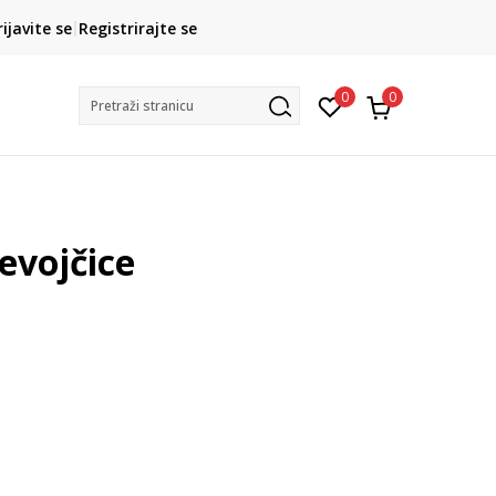
CLICK& COLLECT
rijavite se
Registrirajte se
besplatno preuzimanje u trgovini
0
0
Pretraži stranicu
evojčice