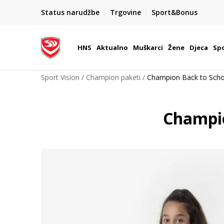
BOX NOW
Status narudžbe
Trgovine
Sport&Bonus
Dostava 1,50 €
| Više od 800 paketomata u Hrvatsko
HNS
Aktualno
Muškarci
Žene
Djeca
Spo
Sport Vision
Champion paketi
Champion Back to Schoo
Champio