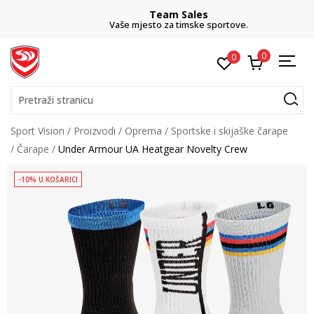
Team Sales
Vaše mjesto za timske sportove.
0
0
Pretraži stranicu
Sport Vision
Proizvodi
Oprema
Sportske i skijaške čarape
Čarape
Under Armour UA Heatgear Novelty Crew
-10% U KOŠARICI