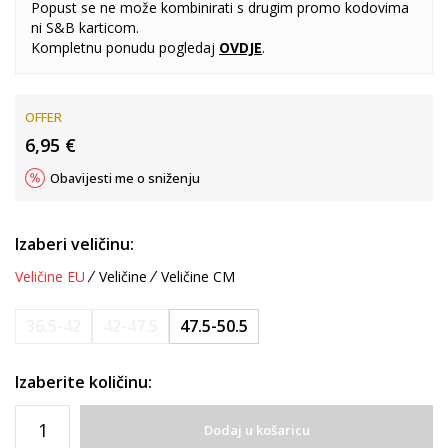
Popust se ne može kombinirati s drugim promo kodovima
ni S&B karticom.
Kompletnu ponudu pogledaj
OVDJE
.
OFFER
6,95
€
Obavijesti me o sniženju
Izaberi veličinu:
Veličine EU
Veličine
Veličine CM
36.5-42
42-47.5
47.5-50.5
Izaberite količinu:
Dodaj u košaricu