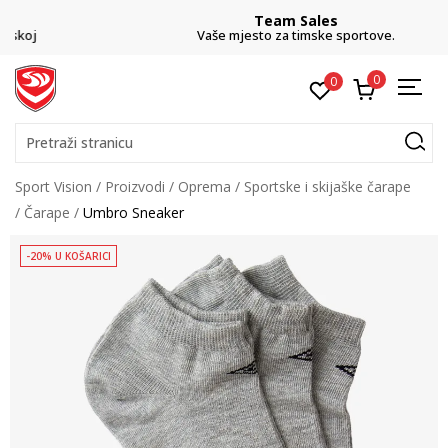
Team Sales
Vaše mjesto za timske sportove.
0
0
Pretraži stranicu
Sport Vision
Proizvodi
Oprema
Sportske i skijaške čarape
Čarape
Umbro Sneaker
-20% U KOŠARICI