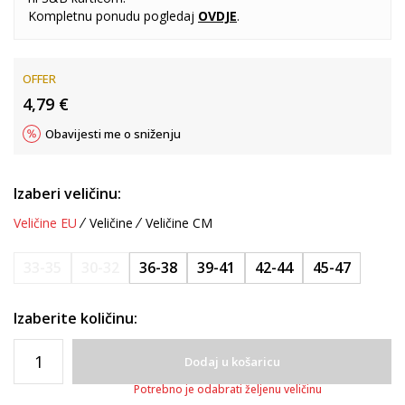
Kompletnu ponudu pogledaj
OVDJE
.
OFFER
4,79
€
Obavijesti me o sniženju
Izaberi veličinu:
Veličine EU
Veličine
Veličine CM
33-35
30-32
36-38
39-41
42-44
45-47
Izaberite količinu:
Dodaj u košaricu
Potrebno je odabrati željenu veličinu