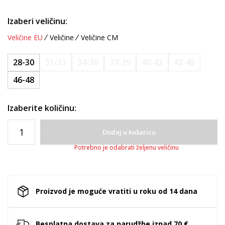
Izaberi veličinu:
Veličine EU
Veličine
Veličine CM
28-30
31-33
34-36
37-39
40-42
43-45
46-48
Izaberite količinu:
Dodaj u košaricu
Potrebno je odabrati željenu veličinu
Proizvod je moguće vratiti u roku od 14 dana
Besplatna dostava za narudžbe iznad 70 €