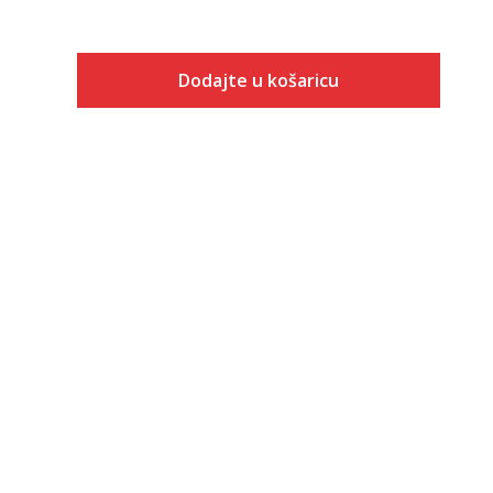
Dodajte u košaricu
Veličina
Dodaj u košaricu
3-
4
4-
5
5-
6