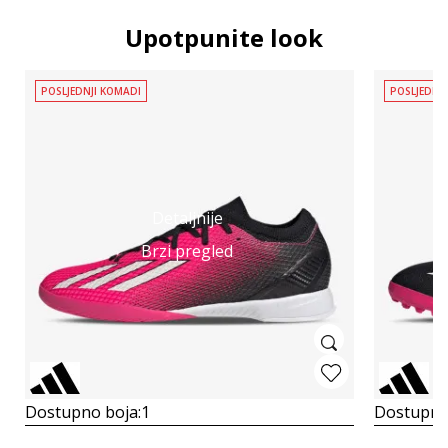
Upotpunite look
POSLJEDNJI KOMADI
POSLJEDNJ
Detaljnije
Brzi pregled
Dostupno boja:
1
Dostupno