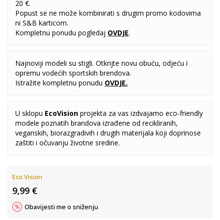
20 €.
Popust se ne može kombinirati s drugim promo kodovima
ni S&B karticom.
Kompletnu ponudu pogledaj
OVDJE
.
Najnoviji modeli su stigli. Otkrijte novu obuću, odjeću i
opremu vodećih sportskih brendova.
Istražite kompletnu ponudu
OVDJE
.
U sklopu
EcoVision
projekta za vas izdvajamo eco-friendly
modele poznatih brandova izrađene od recikliranih,
veganskih, biorazgradivih i drugih materijala koji doprinose
zaštiti i očuvanju životne sredine.
Eco Vision
9,99
€
Obavijesti me o sniženju