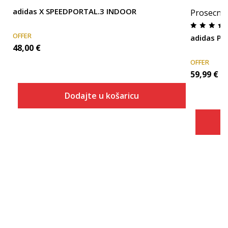
adidas X SPEEDPORTAL.3 INDOOR
Prosecna
OFFER
adidas P
48,00
€
OFFER
59,99
€
Dodajte u košaricu
Veličina
Dodaj u košaricu
6
6-
7
7-