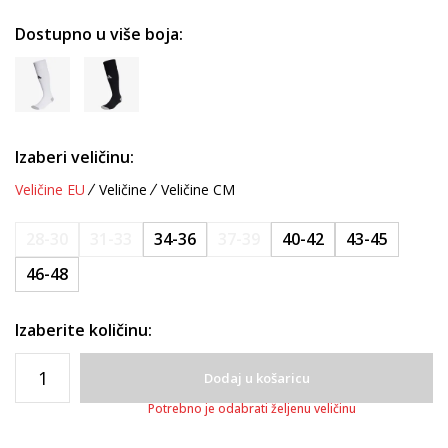
Dostupno u više boja:
Izaberi veličinu:
Veličine EU
Veličine
Veličine CM
28-30
31-33
34-36
37-39
40-42
43-45
46-48
Izaberite količinu:
Dodaj u košaricu
Potrebno je odabrati željenu veličinu