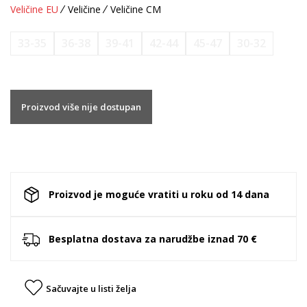
Veličine EU
Veličine
Veličine CM
33-35
36-38
39-41
42-44
45-47
30-32
Proizvod više nije dostupan
Proizvod je moguće vratiti u roku od 14 dana
Besplatna dostava za narudžbe iznad 70 €
Sačuvajte u listi želja