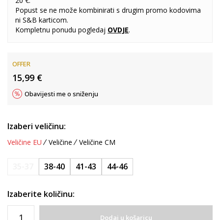
20 €.
Popust se ne može kombinirati s drugim promo kodovima
ni S&B karticom.
Kompletnu ponudu pogledaj
OVDJE
.
OFFER
15,99
€
Obavijesti me o sniženju
Izaberi veličinu:
Veličine EU
Veličine
Veličine CM
35-37
38-40
41-43
44-46
Izaberite količinu:
Dodaj u košaricu