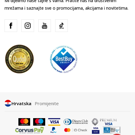
Mi dijelimo naše tajne s vama. Pratite nas na društvenim
mrežama i saznajte sve o promocijama, akcijama i novitetima.
Hrvatska
Promijenite