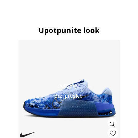
Upotpunite look
Detaljnije
Brzi pregled