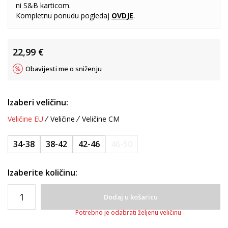
ni S&B karticom.
Kompletnu ponudu pogledaj
OVDJE
.
22,99
€
Obavijesti me o sniženju
Izaberi veličinu:
Veličine EU
Veličine
Veličine CM
34-38
38-42
42-46
46-50
Izaberite količinu:
Dodaj u košaricu
Potrebno je odabrati željenu veličinu