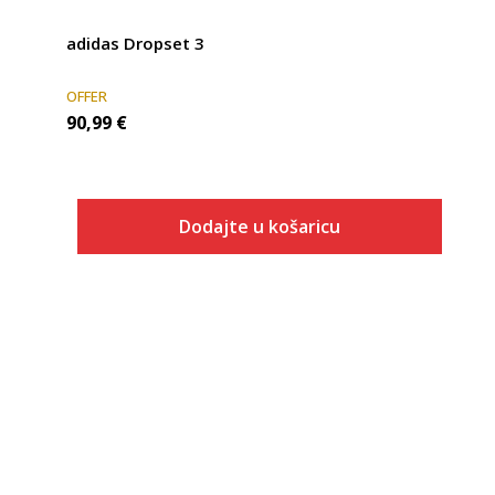
adidas Dropset 3
OFFER
90,99
€
Dodajte u košaricu
Veličina
Dodaj u košaricu
3-
4
4-
5