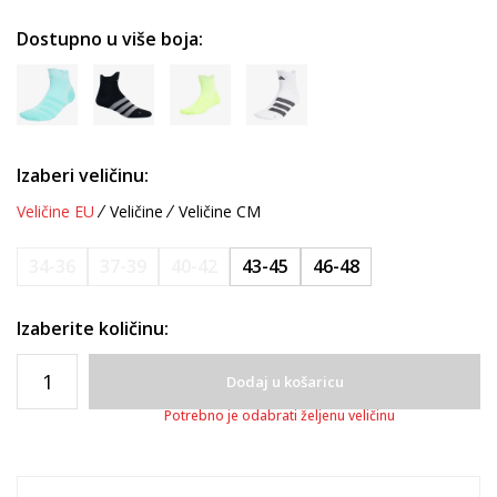
Dostupno u više boja:
Izaberi veličinu:
Veličine EU
Veličine
Veličine CM
34-36
37-39
40-42
43-45
46-48
Izaberite količinu:
Dodaj u košaricu
Potrebno je odabrati željenu veličinu