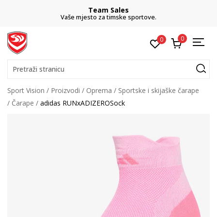
Team Sales
Vaše mjesto za timske sportove.
0
0
Pretraži stranicu
Sport Vision
Proizvodi
Oprema
Sportske i skijaške čarape
Čarape
adidas RUNxADIZEROSock