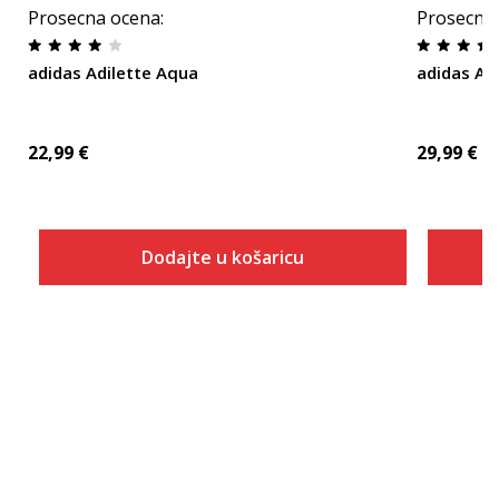
Prosecna ocena
:
Prosecna
adidas Adilette Aqua
adidas Ad
22,99
€
29,99
€
Dodajte u košaricu
Veličina
Dodaj u košaricu
4
5
6