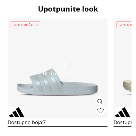
Upotpunite look
-20% U KOŠARICI
-20% U KOŠ
Detaljnije
Brzi pregled
Dostupno boja:
7
Dostupno