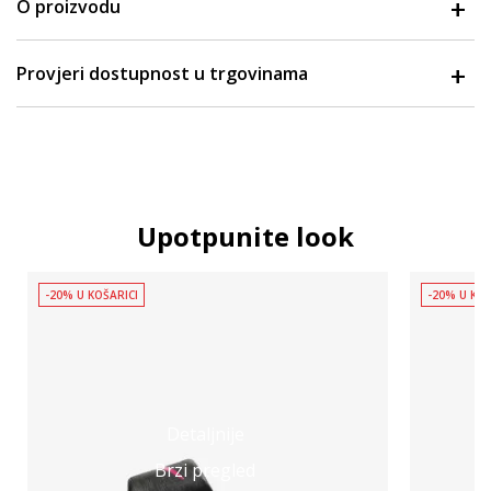
O proizvodu
Provjeri dostupnost u trgovinama
Upotpunite look
-20% U KOŠARICI
-20% U KOŠ
Detaljnije
Brzi pregled