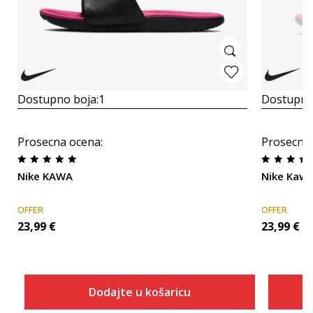
Dostupno boja:
1
Dostupno
Prosecna ocena
:
Prosecna
Nike KAWA
Nike Kaw
OFFER
OFFER
23,99
€
23,99
€
Dodajte u košaricu