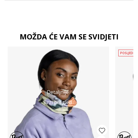
MOŽDA ĆE VAM SE SVIDJETI
POSLJEDNJ
Detaljnije
Brzi pregled