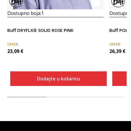
Dostupno boja:
1
Dostupno
Buff DRYFLX® SOLID ROSE PINK
Buff POL
OFFER
OFFER
23,09
€
26,39
€
Dodajte u košaricu