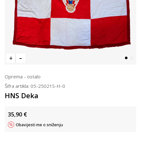
Oprema - ostalo
Šifra artikla:
05-25021S-H-0
HNS Deka
35,90
€
Obavijesti me o sniženju