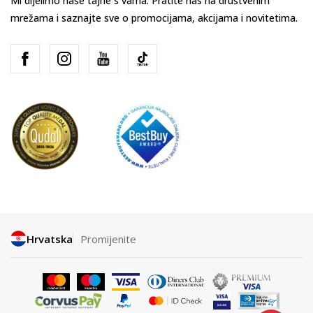
Mi dijelimo naše tajne s vama. Pratite nas na društvenim
mrežama i saznajte sve o promocijama, akcijama i novitetima.
Hrvatska
Promijenite