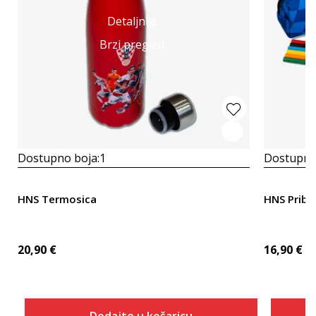
Detaljnije
Brzi pregled
Dostupno boja:
1
Dostupno
HNS Termosica
HNS Pribo
20,90
€
16,90
€